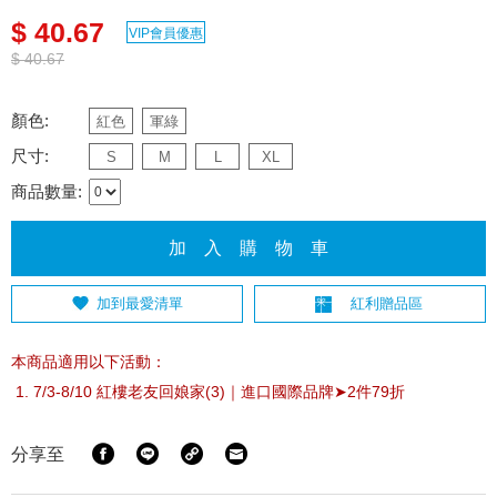
$ 40.67
VIP會員優惠
$ 40.67
顏色:
紅色
軍綠
尺寸:
S
M
L
XL
商品數量:
加 入 購 物 車
加到最愛清單
紅利贈品區
本商品適用以下活動：
7/3-8/10 紅樓老友回娘家(3)｜進口國際品牌➤2件79折
分享至