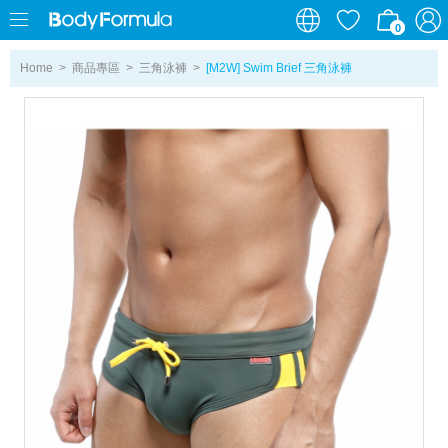
0
0
Home
>
商品專區
>
三角泳褲
>
[M2W] Swim Brief 三角泳褲