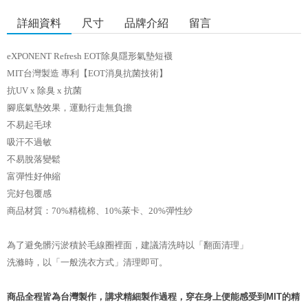
詳細資料
尺寸
品牌介紹
留言
eXPONENT Refresh EOT除臭隱形氣墊短襪
MIT台灣製造
專利
【
EOT消臭抗菌技術】
抗UV x 除臭 x 抗菌
腳底氣墊效果，運動行走無負擔
不易起毛球
吸汗不過敏
不易脫落變鬆
富彈性好伸縮
完好包覆感
商品材質：70%精梳棉、10%萊卡、20%彈性紗
為了避免髒污淤積於毛線圈裡面，建議清洗時以「翻面清理」
洗滌時，以「一般洗衣方式」清理即可。
商品全程皆為台灣製作，講求精細製作過程，穿在身上便能感受到MIT的精