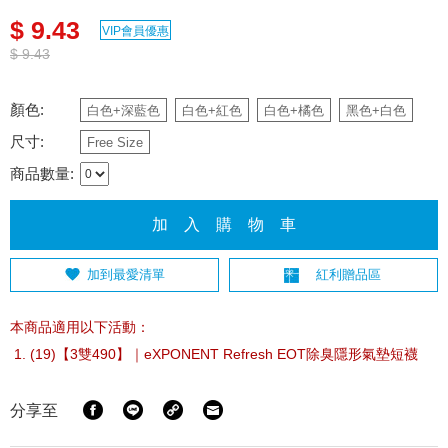
$ 9.43
VIP會員優惠
$ 9.43
顏色:
白色+深藍色
白色+紅色
白色+橘色
黑色+白色
尺寸:
Free Size
商品數量:
加 入 購 物 車
加到最愛清單
紅利贈品區
本商品適用以下活動：
(19)【3雙490】｜eXPONENT Refresh EOT除臭隱形氣墊短襪
分享至