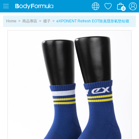
0
0
Home
>
商品專區
>
襪子
>
eXPONENT Refresh EOT除臭隱形氣墊短襪