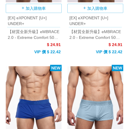
加入購物車
加入購物車
[EX] eXPONENT [U+]
[EX] eXPONENT [U+]
UNDER+
UNDER+
【材質全新升級】eMBRACE
【材質全新升級】eMBRACE
2.0 - Extreme Comfort 50支
2.0 - Extreme Comfort 50支
蘭精莫代爾簡約鈕扣平口褲
蘭精莫代爾簡約鈕扣平口褲
$ 24.91
$ 24.91
(灰藍色)
(海軍藍)
VIP 價 $ 22.42
VIP 價 $ 22.42
NEW
NEW