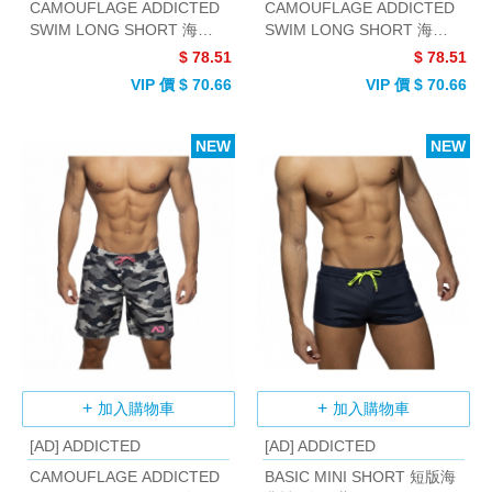
CAMOUFLAGE ADDICTED
CAMOUFLAGE ADDICTED
SWIM LONG SHORT 海灘
SWIM LONG SHORT 海灘
褲 (迷彩綠)
褲 (海軍藍)
$ 78.51
$ 78.51
VIP 價 $ 70.66
VIP 價 $ 70.66
NEW
NEW
加入購物車
加入購物車
[AD] ADDICTED
[AD] ADDICTED
CAMOUFLAGE ADDICTED
BASIC MINI SHORT 短版海