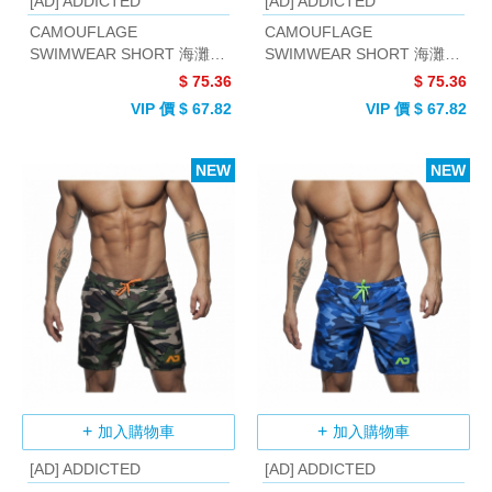
[AD] ADDICTED
[AD] ADDICTED
CAMOUFLAGE
CAMOUFLAGE
SWIMWEAR SHORT 海灘褲
SWIMWEAR SHORT 海灘褲
(迷彩綠)
(迷彩藍)
$ 75.36
$ 75.36
VIP 價 $ 67.82
VIP 價 $ 67.82
NEW
NEW
加入購物車
加入購物車
[AD] ADDICTED
[AD] ADDICTED