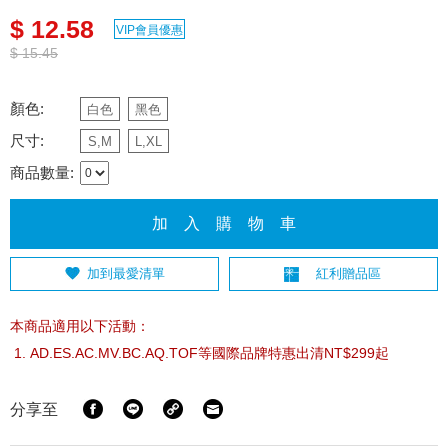
$ 12.58
VIP會員優惠
$ 15.45
顏色:
白色
黑色
尺寸:
S,M
L,XL
商品數量:
加 入 購 物 車
加到最愛清單
紅利贈品區
本商品適用以下活動：
AD.ES.AC.MV.BC.AQ.TOF等國際品牌特惠出清NT$299起
分享至