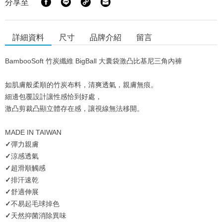
分享至
詳細資料
尺寸
品牌介紹
留言
BambooSoft 竹炭纖維 BigBall 大囊袋激凸比基尼三角內褲
如肌膚般柔順的竹炭布料，清爽透氣，親膚無痕。
細邊包覆設計讓性感恰到好處，
激凸剪裁凸顯立體存在感，讓視線無法移開。
MADE IN TAIWAN
✓
彈力親膚
✓
涼感透氣
✓
超滑順觸感
✓
排汗速乾
✓
舒適伸展
✓
不易起毛球掉色
✓
天然抑菌消除異味