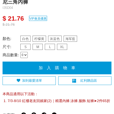
尼三角內褲
I35D04
$ 21.76
VIP會員優惠
$ 21.76
顏色:
白色
柠檬黄
灰蓝色
海军藍
尺寸:
S
M
L
XL
商品數量:
加 入 購 物 車
加到最愛清單
紅利贈品區
本商品適用以下活動：
7/3-8/10 紅樓老友回娘家(2)｜精選內褲.泳褲.服飾.短褲➤2件65折