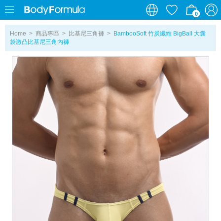
0
0
Home
>
商品專區
>
比基尼三角褲
>
BambooSoft 竹炭纖維 BigBall 大囊
袋激凸比基尼三角內褲