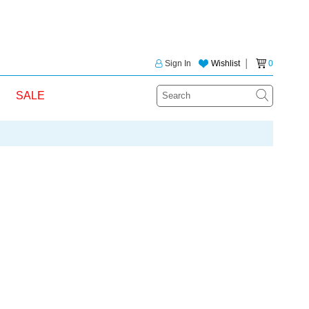
Sign In
Wishlist
│
0
SALE