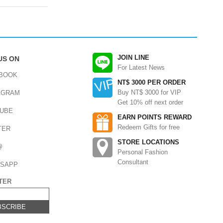
JOIN LINE
US ON
For Latest News
BOOK
NT$ 3000 PER ORDER
Buy NT$ 3000 for VIP
AGRAM
Get 10% off next order
UBE
EARN POINTS REWARD
Redeem Gifts for free
TER
STORE LOCATIONS
@
Personal Fashion
Consultant
SAPP
TER