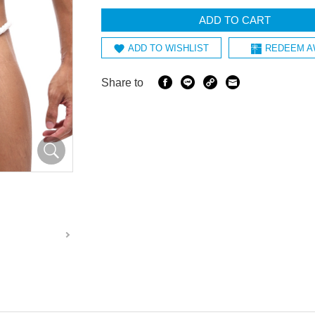
ADD TO CART
ADD TO WISHLIST
REDEEM A
Share to