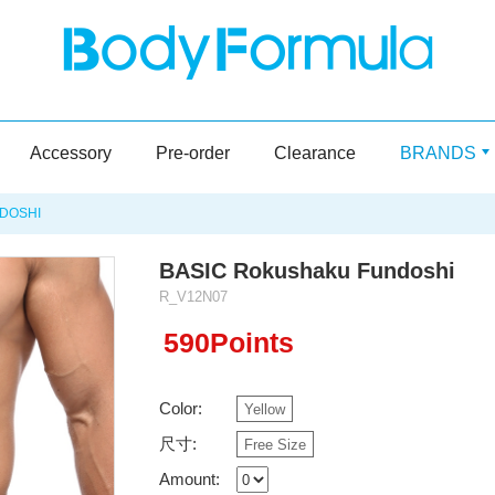
Accessory
Pre-order
Clearance
BRANDS
DOSHI
BASIC Rokushaku Fundoshi
R_V12N07
590Points
Color:
Yellow
尺寸:
Free Size
Amount: