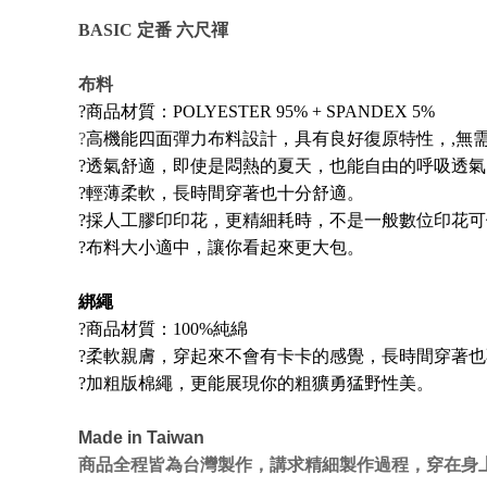
BASIC 定番 六尺禈
布料
?
商品材質：POLYESTER 95% + SPANDEX 5%
?
高機能四面彈力布料設計，具有良好復原特性，,無
?
透氣舒適，
即使是悶熱的夏天
，
也能自由的呼吸透氣
?
輕薄柔軟，
長時間穿著也十分舒適
。
?採人工膠印
印花
，更精細耗時，不是一般數位印花可
?布料大小適中，讓你看起來更大包。
綁繩
?
商品材質：
100%純綿
?
柔軟親膚，穿起來不會有卡卡的感覺，長時間穿著也
?加粗版棉繩，更能展現你的粗獷勇猛野性美。
Made in Taiwan
商品全程皆為台灣製作，講求精細製作過程，穿在身