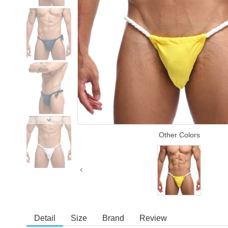
Other Colors
Detail
Size
Brand
Review