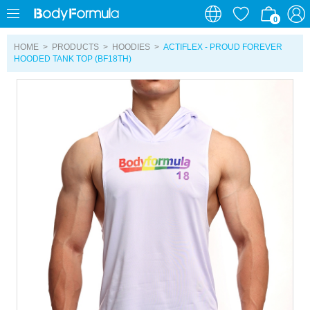
0
0
HOME
>
PRODUCTS
>
HOODIES
>
ACTIFLEX - PROUD FOREVER
HOODED TANK TOP (BF18TH)