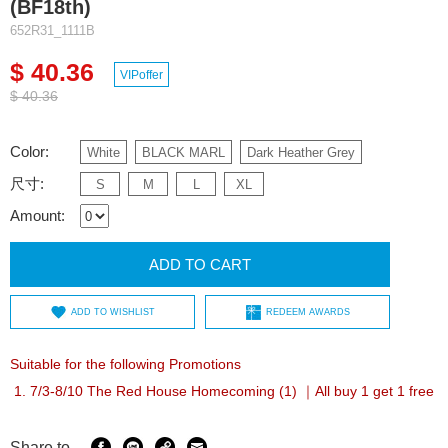
(BF18th)
652R31_1111B
$ 40.36
VIPoffer
$ 40.36
Color:
White
BLACK MARL
Dark Heather Grey
尺寸:
S
M
L
XL
Amount:
ADD TO CART
ADD TO WISHLIST
REDEEM AWARDS
Suitable for the following Promotions
7/3-8/10 The Red House Homecoming (1) ｜All buy 1 get 1 free
Share to