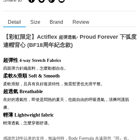
Detail
Size
Brand
Review
【彩虹限定】Actiflex
- Proud Forever 下弧度
超彈透氣
連帽背心 (BF18周年紀念款)
超彈性
4-way Stretch Fabrics
四面彈力針織面料，怎麼動都自在。
柔軟&
滑順
Soft & Smooth
柔軟滑順，且具有良好復原特性，無需熨燙也光滑平整。
超透氣
Breathable
良好的透氣性，即使是悶熱的夏天，也能自由的呼吸透氣，清爽呵護肌
膚。
輕薄
Lightweight fabric
輕薄透氣，怎麼穿都舒適。
感謝您18年以來的支持，無論何時，Body Formula 永遠與您『同』在。