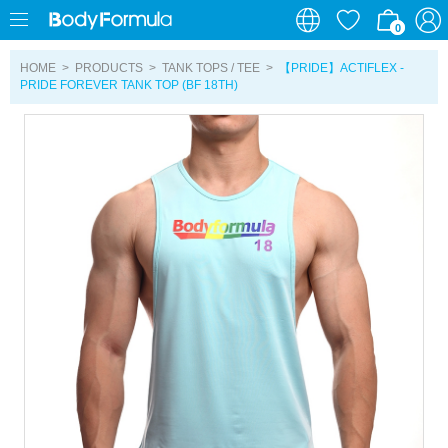
0
0
HOME
>
PRODUCTS
>
TANK TOPS / TEE
>
【PRIDE】ACTIFLEX -
PRIDE FOREVER TANK TOP (BF 18TH)