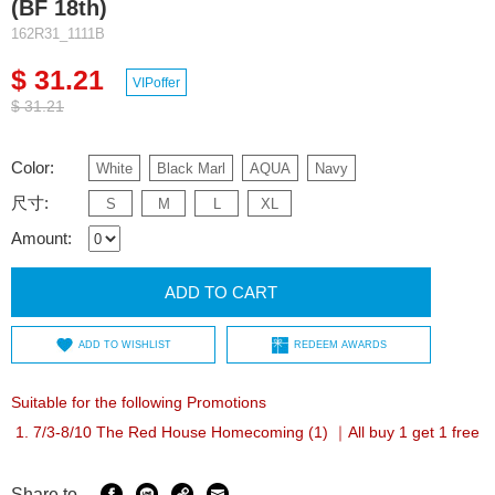
(BF 18th)
162R31_1111B
$ 31.21
VIPoffer
$ 31.21
Color:
White
Black Marl
AQUA
Navy
尺寸:
S
M
L
XL
Amount:
ADD TO CART
ADD TO WISHLIST
REDEEM AWARDS
Suitable for the following Promotions
7/3-8/10 The Red House Homecoming (1) ｜All buy 1 get 1 free
Share to