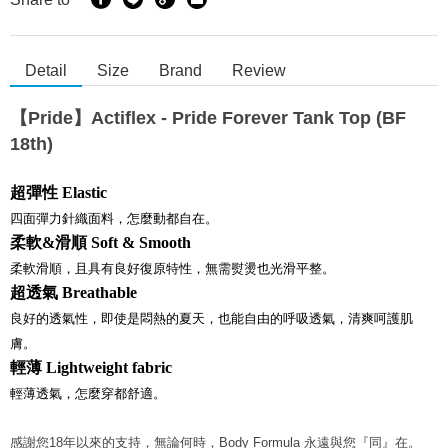
Detail
Size
Brand
Review
【Pride】Actiflex - Pride Forever Tank Top (BF
18th)
超彈性
Elastic
四面彈力針織面料，怎麼動都自在。
柔軟&
滑順
Soft & Smooth
柔軟滑順，且具有良好復原特性，無需熨燙也光滑平整。
超透氣
Breathable
良好的透氣性，即使是悶熱的夏天，也能自由的呼吸透氣，清爽呵護肌
膚。
輕薄
Lightweight fabric
輕薄透氣，怎麼穿都舒適。
感謝您18年以來的支持，無論何時，
Body Formula
永遠與您『同』在。