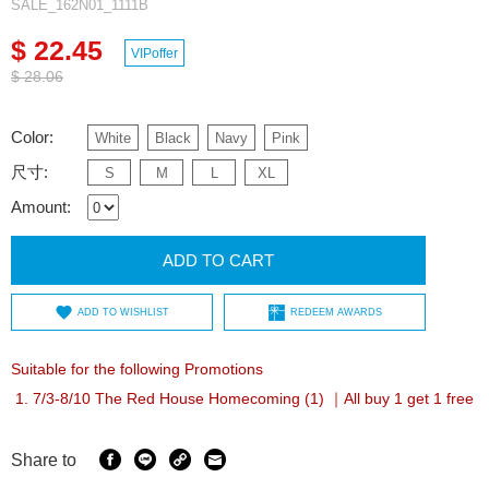
SALE_162N01_1111B
$ 22.45
VIPoffer
$ 28.06
Color:
White
Black
Navy
Pink
尺寸:
S
M
L
XL
Amount:
ADD TO CART
ADD TO WISHLIST
REDEEM AWARDS
Suitable for the following Promotions
7/3-8/10 The Red House Homecoming (1) ｜All buy 1 get 1 free
Share to