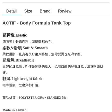
Detail
Size
Brand
Review
ACTIF - Body Formula Tank Top
超彈性
Elastic
四面彈力針織面料，怎麼動都自在。
柔軟&
滑順
Soft & Smooth
柔軟滑順
，且
具有良好復原特性，無需熨燙也光滑平整。
超透氣
Breathable
良好的透氣性
，
即使是悶熱的夏天
，
也能自由的呼吸透氣
，
清爽呵護肌
膚。
輕薄
Lightweight fabric
輕薄透氣，
怎麼穿都舒適。
商品材質：POLYESTER 95% + SPANDEX 5%
Made in Taiwan