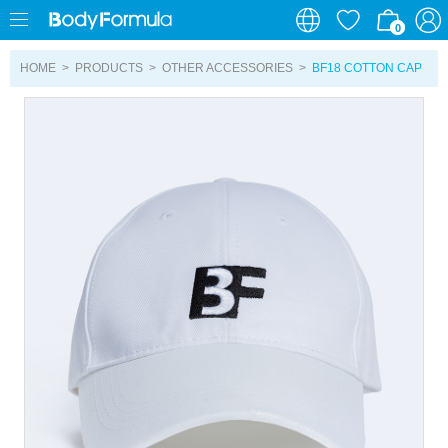
0
0
HOME
>
PRODUCTS
>
OTHER ACCESSORIES
>
BF18 COTTON CAP