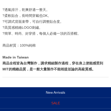
?透氣排汗，乾爽舒適一整天。
?柔軟貼合，長時間穿戴也OK。
?可調式背面束帶，可自行調整貼合度。
?高質感精緻LOGO刺繡。
?簡單、時尚、好穿搭，每個人必備一頂的百搭帽。
商品材質：100%純棉
Made in Taiwan
商品全程皆為台灣製作，講求精細製作過程，穿在身上便能感受到
MIT的精緻品質，是一般大量製作不能相提並論的高級質感。
New Arrivals
SALE