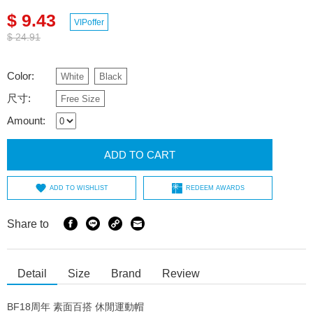
$ 9.43
VIPoffer
$ 24.91
Color:
White
Black
尺寸:
Free Size
Amount:
ADD TO CART
ADD TO WISHLIST
REDEEM AWARDS
Share to
Detail
Size
Brand
Review
BF18周年 素面百搭 休閒運動帽