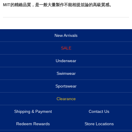
MIT的精緻品質，是一般大量製作不能相提並論的高級質感。
New Arrivals
SALE
Underwear
Swimwear
Sportswear
Clearance
Shipping & Payment
Contact Us
Redeem Rewards
Store Locations