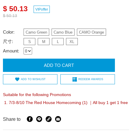
$ 50.13
VIPoffer
$ 50.13
Color:
Camo Green
Camo Blue
CAMO Orange
尺寸:
S
M
L
XL
Amount:
ADD TO CART
ADD TO WISHLIST
REDEEM AWARDS
Suitable for the following Promotions
7/3-8/10 The Red House Homecoming (1) ｜All buy 1 get 1 free
Share to