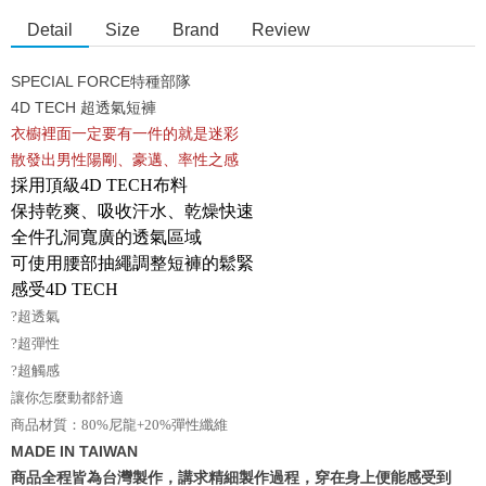
Detail
Size
Brand
Review
SPECIAL FORCE特種部隊
4D TECH 超透氣短褲
衣櫥裡面一定要有一件的就是迷彩
散發出男性陽剛、豪邁、率性之感
採用頂級4D TECH布料
保持乾爽、吸收汗水、乾燥快速
全件孔洞寬廣的透氣區域
可使用腰部抽繩調整短褲的鬆緊
感受4D TECH
?超透氣
?超彈性
?超觸感
讓你怎麼動都舒適
商品材質：80%尼龍+20%彈性纖維
MADE IN TAIWAN
商品全程皆為台灣製作，講求精細製作過程，穿在身上便能感受到