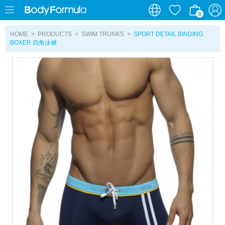
0
0
HOME
>
PRODUCTS
>
SWIM TRUNKS
>
SPORT DETAIL BINDING
BOXER 四角泳褲