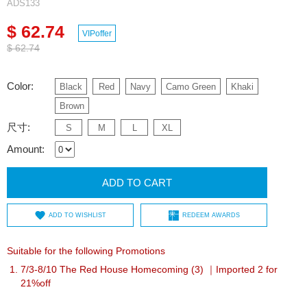
ADS133
$ 62.74
VIPoffer
$ 62.74
Color:
Black
Red
Navy
Camo Green
Khaki
Brown
尺寸:
S
M
L
XL
Amount:
ADD TO CART
ADD TO WISHLIST
REDEEM AWARDS
Suitable for the following Promotions
7/3-8/10 The Red House Homecoming (3) ｜Imported 2 for
21%off