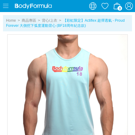
0
0
Home
>
商品專區
>
背心/上衣
>
【彩虹限定】Actiflex 超彈透氣 - Proud
Forever 大側挖下弧度運動背心 (BF18周年紀念款)