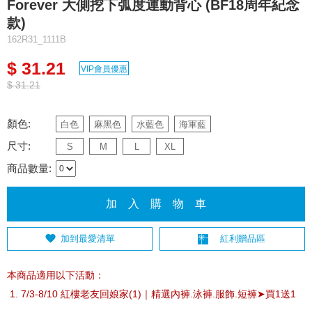
Forever 大側挖下弧度運動背心 (BF18周年紀念
款)
162R31_1111B
$ 31.21
VIP會員優惠
$ 31.21
顏色:
白色
麻黑色
水藍色
海軍藍
尺寸:
S
M
L
XL
商品數量:
加 入 購 物 車
加到最愛清單
紅利贈品區
本商品適用以下活動：
7/3-8/10 紅樓老友回娘家(1)｜精選內褲.泳褲.服飾.短褲➤買1送1