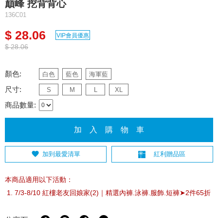
巔峰 挖背背心
136C01
$ 28.06
VIP會員優惠
$ 28.06
顏色:
白色
藍色
海軍藍
尺寸:
S
M
L
XL
商品數量:
加 入 購 物 車
加到最愛清單
紅利贈品區
本商品適用以下活動：
7/3-8/10 紅樓老友回娘家(2)｜精選內褲.泳褲.服飾.短褲➤2件65折