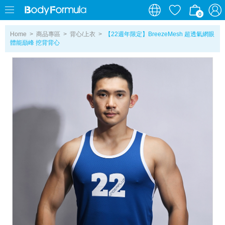
0
0
Home
>
商品專區
>
背心/上衣
>
【22週年限定】BreezeMesh 超透氣網眼
體能巔峰 挖背背心