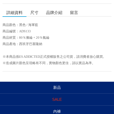
詳細資料
尺寸
品牌介紹
留言
商品顏色：黑色 / 海軍藍
商品編號：ADS133
商品材質：80％滌綸 + 20％氨綸
商品產地：西班牙巴塞隆納
※本商品係ES ADDICTED正式授權販售之公司貨，請消費者放心購買。
※造成圖片顏色呈現略有不同，實物顏色更佳，請以實品為準。
新品
SALE
內褲