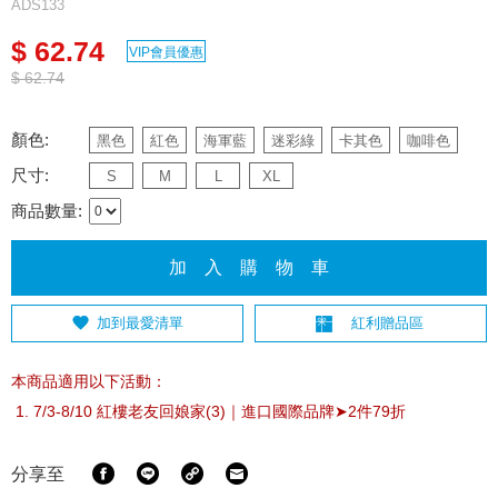
ADS133
$ 62.74
VIP會員優惠
$ 62.74
顏色:
黑色
紅色
海軍藍
迷彩綠
卡其色
咖啡色
尺寸:
S
M
L
XL
商品數量:
加 入 購 物 車
加到最愛清單
紅利贈品區
本商品適用以下活動：
7/3-8/10 紅樓老友回娘家(3)｜進口國際品牌➤2件79折
分享至