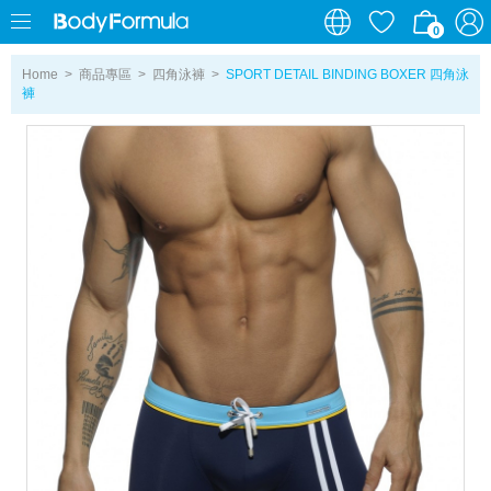
0
0
Home
>
商品專區
>
四角泳褲
>
SPORT DETAIL BINDING BOXER 四角泳
褲