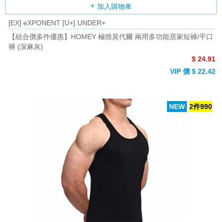
加入購物車
[EX] eXPONENT [U+] UNDER+
【組合價多件優惠】HOMEY 極致莫代爾 兩用多功能居家短褲/平口
褲 (深麻灰)
$ 24.91
VIP 價 $ 22.42
NEW
2件990