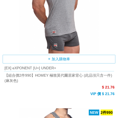
加入購物車
[EX] eXPONENT [U+] UNDER+
【組合價2件990】HOMEY 極致莫代爾居家背心 (此品項只含一件)
(麻灰色)
$ 21.76
VIP 價 $ 21.76
NEW
2件990