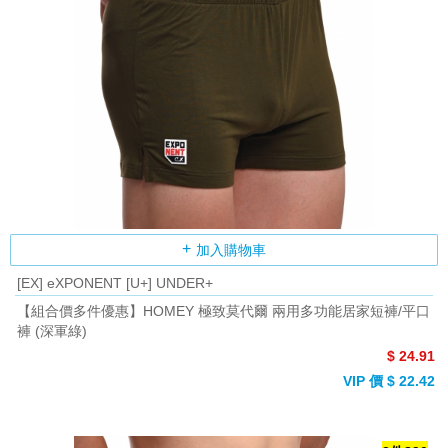
加入購物車
[EX] eXPONENT [U+] UNDER+
【組合價多件優惠】HOMEY 極致莫代爾 兩用多功能居家短褲/平口
褲 (深軍綠)
$ 24.91
VIP 價 $ 22.42