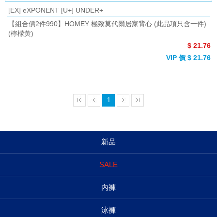
[EX] eXPONENT [U+] UNDER+
【組合價2件990】HOMEY 極致莫代爾居家背心 (此品項只含一件)
(檸檬黃)
$ 21.76
VIP 價 $ 21.76
1
新品
SALE
內褲
泳褲