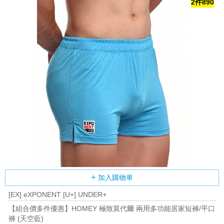
2件890
加入購物車
[EX] eXPONENT [U+] UNDER+
【組合價多件優惠】HOMEY 極致莫代爾 兩用多功能居家短褲/平口
褲 (天空藍)