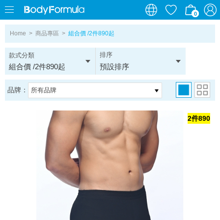
0
0
Home
>
商品專區
>
組合價 /2件890起
排序
款式分類
組合價 /2件890起
預設排序
品牌：
所有品牌
2件890