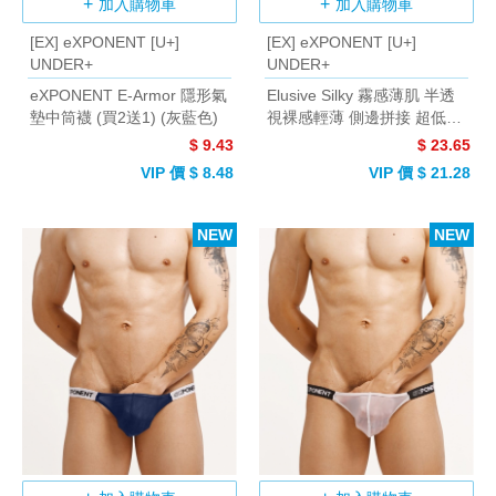
加入購物車
加入購物車
[EX] eXPONENT [U+]
[EX] eXPONENT [U+]
UNDER+
UNDER+
eXPONENT E-Armor 隱形氣
Elusive Silky 霧感薄肌 半透
墊中筒襪 (買2送1) (灰藍色)
視裸感輕薄 側邊拼接 超低腰
比基尼三角內褲 (黑色)
$ 9.43
$ 23.65
VIP 價 $ 8.48
VIP 價 $ 21.28
NEW
NEW