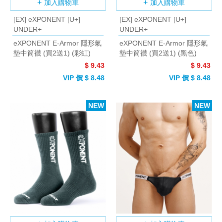
加入購物車
加入購物車
[EX] eXPONENT [U+]
[EX] eXPONENT [U+]
UNDER+
UNDER+
eXPONENT E-Armor 隱形氣
eXPONENT E-Armor 隱形氣
墊中筒襪 (買2送1) (彩虹)
墊中筒襪 (買2送1) (黑色)
$ 9.43
$ 9.43
VIP 價 $ 8.48
VIP 價 $ 8.48
NEW
NEW