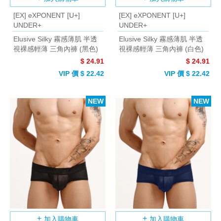
[EX] eXPONENT [U+]
[EX] eXPONENT [U+]
UNDER+
UNDER+
Elusive Silky 霧感薄肌 半透
Elusive Silky 霧感薄肌 半透
視裸感輕薄 三角內褲 (黑色)
視裸感輕薄 三角內褲 (白色)
$ 24.91
$ 24.91
VIP 價 $ 22.42
VIP 價 $ 22.42
NEW
NEW
加入購物車
加入購物車