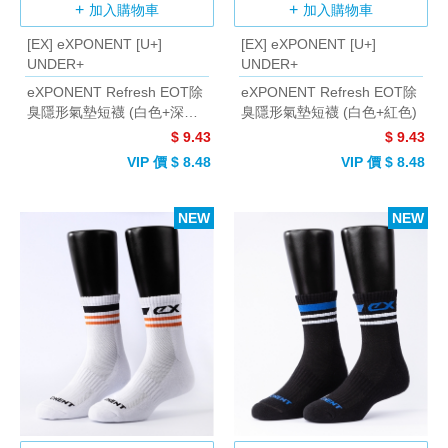
加入購物車
加入購物車
[EX] eXPONENT [U+]
[EX] eXPONENT [U+]
UNDER+
UNDER+
eXPONENT Refresh EOT除
eXPONENT Refresh EOT除
臭隱形氣墊短襪 (白色+深藍
臭隱形氣墊短襪 (白色+紅色)
色)
$ 9.43
$ 9.43
VIP 價 $ 8.48
VIP 價 $ 8.48
NEW
NEW