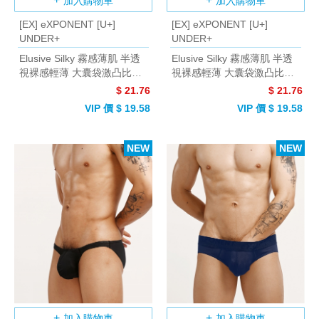
加入購物車
加入購物車
[EX] eXPONENT [U+]
[EX] eXPONENT [U+]
UNDER+
UNDER+
Elusive Silky 霧感薄肌 半透
Elusive Silky 霧感薄肌 半透
視裸感輕薄 大囊袋激凸比基
視裸感輕薄 大囊袋激凸比基
尼三角內褲 (白色)
尼三角內褲 (宇宙藍)
$ 21.76
$ 21.76
VIP 價 $ 19.58
VIP 價 $ 19.58
NEW
NEW
加入購物車
加入購物車