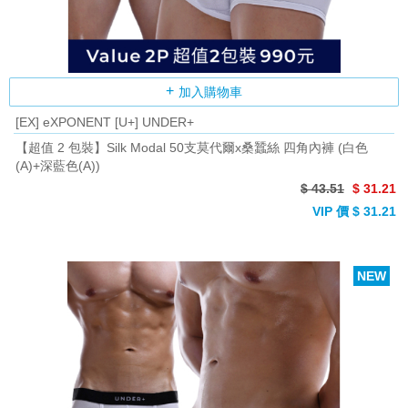
加入購物車
[EX] eXPONENT [U+] UNDER+
【超值 2 包裝】Silk Modal 50支莫代爾x桑蠶絲 四角內褲 (白色
(A)+深藍色(A))
$ 43.51
$ 31.21
VIP 價 $ 31.21
NEW