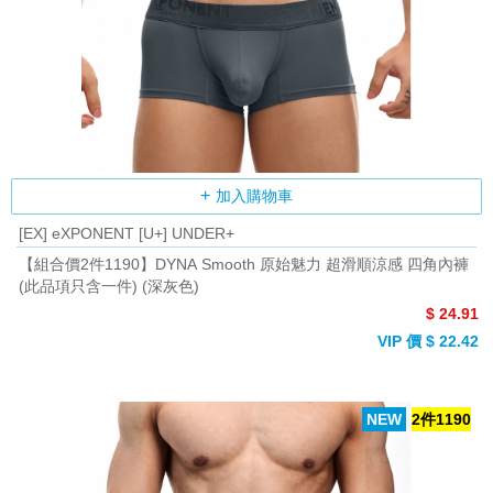
加入購物車
[EX] eXPONENT [U+] UNDER+
【組合價2件1190】DYNA Smooth 原始魅力 超滑順涼感 四角內褲
(此品項只含一件) (深灰色)
$ 24.91
VIP 價 $ 22.42
NEW
2件1190