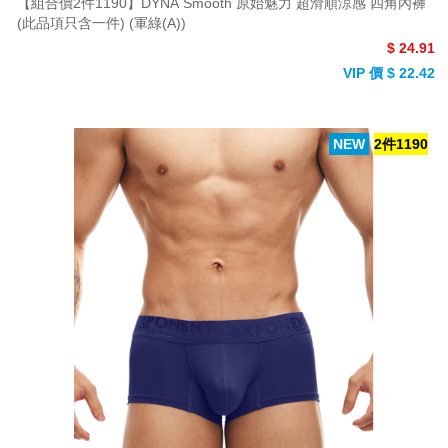
【組合價2件1190】DYNA Smooth 原始魅力 超滑順涼感 四角內褲
(此品項只含一件) (軍綠(A))
$ 24.91
VIP 價 $ 22.42
NEW
2件1190