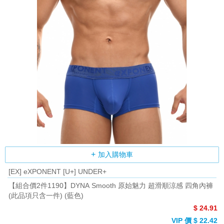
加入購物車
[EX] eXPONENT [U+] UNDER+
【組合價2件1190】DYNA Smooth 原始魅力 超滑順涼感 四角內褲
(此品項只含一件) (藍色)
$ 24.91
VIP 價 $ 22.42