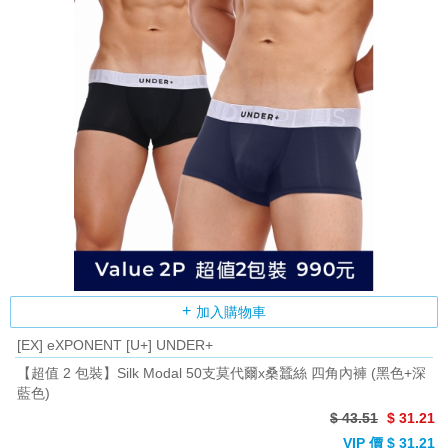
加入購物車
[EX] eXPONENT [U+] UNDER+
【超值 2 包裝】Silk Modal 50支莫代爾x桑蠶絲 四角內褲 (黑色+深
藍色)
$ 43.51
$ 31.21
VIP 價 $ 31.21