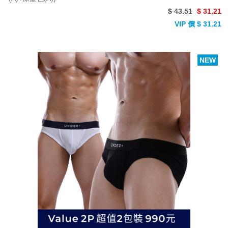
$ 43.51
$ 31.21
VIP 價 $ 31.21
NEW