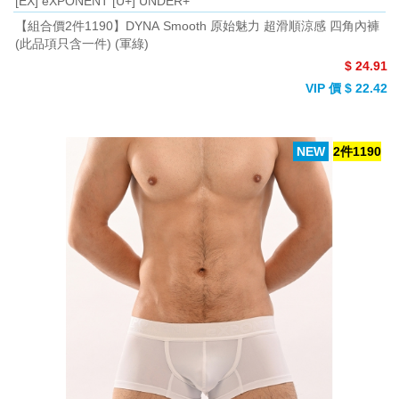
[EX] eXPONENT [U+] UNDER+
【組合價2件1190】DYNA Smooth 原始魅力 超滑順涼感 四角內褲
(此品項只含一件) (軍綠)
$ 24.91
VIP 價 $ 22.42
NEW
2件1190