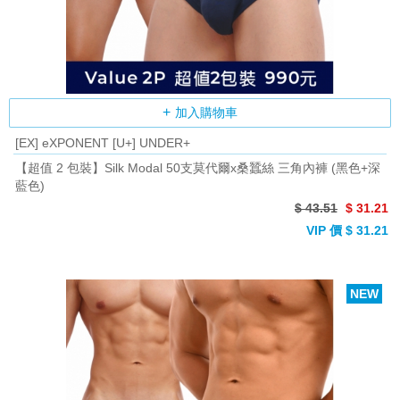
加入購物車
[EX] eXPONENT [U+] UNDER+
【超值 2 包裝】Silk Modal 50支莫代爾x桑蠶絲 三角內褲 (黑色+深
藍色)
$ 43.51
$ 31.21
VIP 價 $ 31.21
NEW