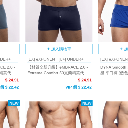
加入購物車
加
NDER+
[EX] eXPONENT [U+] UNDER+
[EX] eXPONEN
 2.0 -
【材質全新升級】eMBRACE 2.0 -
DYNA Smoo
支蘭精莫代爾
Extreme Comfort 50支蘭精莫代爾
感 平口褲 (藍色
簡約鈕扣平口褲 (海軍藍)
$ 24.91
$ 24.91
 價 $ 22.42
VIP 價 $ 22.42
NEW
NEW