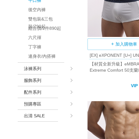
平口褲
後空內褲
雙包裝&三包
裝/790起
組合價/2件890起
六尺禈
加入購物車
丁字褲
[EX] eXPONENT [U+] U
連身衣/內搭褲
【材質全新升級】eMBRACE
泳褲系列
Extreme Comfort 50
小開岔平口褲 (白色)
服飾系列
VIP
配件系列
預購專區
出清 SALE