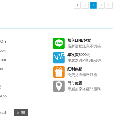
1
加入LINE好友
 On
最新活動訊息不漏接
ook
單次買3000元
gram
即成為VIP享9折優惠
be
紅利集點
免費兌換精緻好禮
r
門市位置
@
專屬的穿搭顧問服務
App