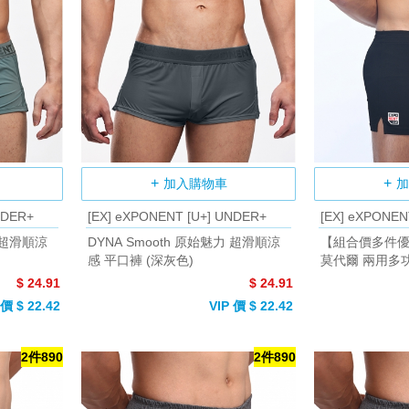
加入購物車
加
NDER+
[EX] eXPONENT [U+] UNDER+
[EX] eXPONEN
力 超滑順涼
DYNA Smooth 原始魅力 超滑順涼
【組合價多件優
感 平口褲 (深灰色)
莫代爾 兩用多
(黑色)
$ 24.91
$ 24.91
 價 $ 22.42
VIP 價 $ 22.42
2件890
2件890